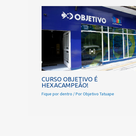
CURSO OBJETIVO É
HEXACAMPEÃO!
Fique por dentro
/ Por
Objetivo Tatuape